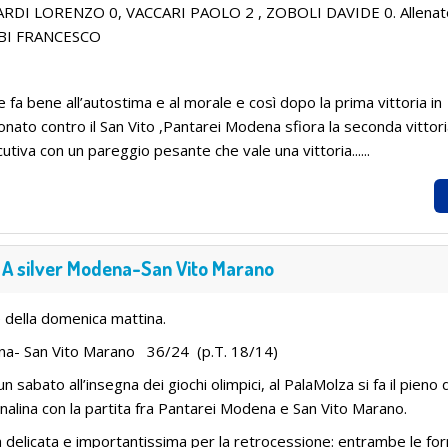
RDI LORENZO 0, VACCARI PAOLO 2 , ZOBOLI DAVIDE 0. Allenat
BI FRANCESCO
e fa bene all’autostima e al morale e così dopo la prima vittoria in
nato contro il San Vito ,Pantarei Modena sfiora la seconda vittor
utiva con un pareggio pesante che vale una vittoria......
 A silver Modena-San Vito Marano
fè della domenica mattina.
a- San Vito Marano 36/24 (p.T. 18/14)
n sabato all’insegna dei giochi olimpici, al PalaMolza si fa il pieno 
nalina con la partita fra Pantarei Modena e San Vito Marano.
a delicata e importantissima per la retrocessione: entrambe le fo