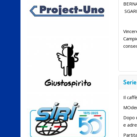
BERNA
SGAR
Vincer
Campio
consec
Serie
Il caf
MOden
Dopo u
e adre
Partit