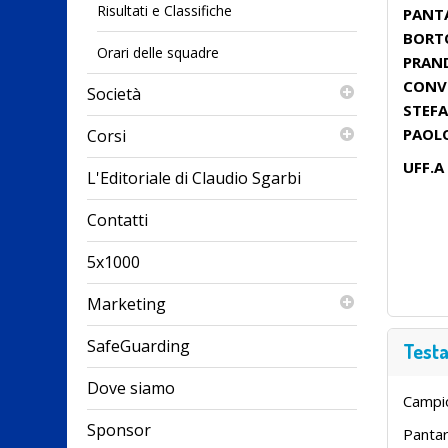
Risultati e Classifiche
PANTA
BORTO
Orari delle squadre
PRAND
CONVE
Società
STEFA
PAOLO
Corsi
UFF.A
L'Editoriale di Claudio Sgarbi
Contatti
5x1000
Marketing
SafeGuarding
Testa
Dove siamo
Campio
Sponsor
Pantar