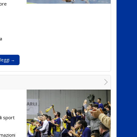
ore
ia
leggi →
di sport
rmazioni