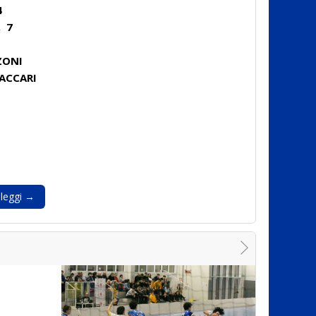
4
, 7
ZONI
VACCARI
leggi →