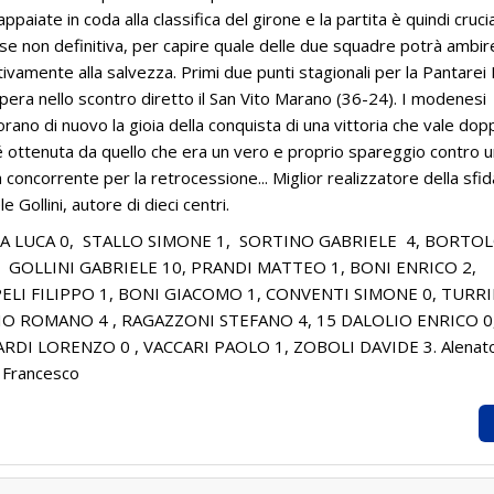
paiate in coda alla classifica del girone e la partita è quindi crucia
se non definitiva, per capire quale delle due squadre potrà ambi
ivamente alla salvezza. Primi due punti stagionali per la Pantare
pera nello scontro diretto il San Vito Marano (36-24). I modenesi
rano di nuovo la gioia della conquista di una vittoria che vale dop
 ottenuta da quello che era un vero e proprio spareggio contro 
a concorrente per la retrocessione... Miglior realizzatore della sfid
e Gollini, autore di dieci centri.
A LUCA 0, STALLO SIMONE 1, SORTINO GABRIELE 4, BORTO
 GOLLINI GABRIELE 10, PRANDI MATTEO 1, BONI ENRICO 2,
ELI FILIPPO 1, BONI GIACOMO 1, CONVENTI SIMONE 0, TURRI
IO ROMANO 4 , RAGAZZONI STEFANO 4, 15 DALOLIO ENRICO 0
RDI LORENZO 0 , VACCARI PAOLO 1, ZOBOLI DAVIDE 3. Alenat
 Francesco