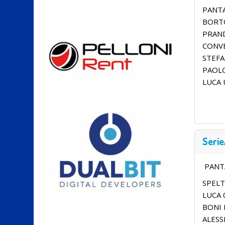
PANTA
BORTO
PRAND
CONVE
STEFA
PAOLO
LUCA 
Serie
PANTA
SPELT
LUCA 
BONI 
ALESS