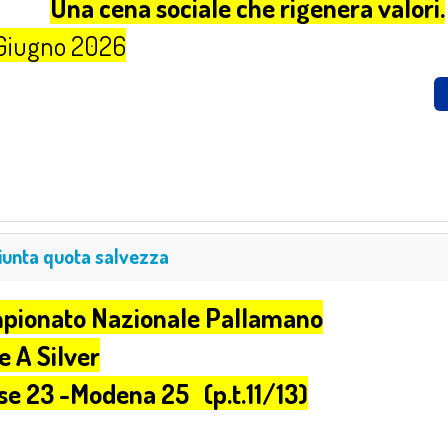
Una cena sociale che rigenera valori.
Giugno 2026
unta quota salvezza
pionato Nazionale Pallamano
e A Silver
se 23 -Modena 25 (p.t.11/13)