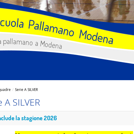
quadre
/
Serie A SILVER
e A SILVER
nclude la stagione 2026