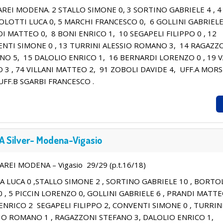
REI MODENA. 2 STALLO SIMONE 0, 3 SORTINO GABRIELE 4 , 4
LOTTI LUCA 0, 5 MARCHI FRANCESCO 0, 6 GOLLINI GABRIELE
I MATTEO 0, 8 BONI ENRICO 1, 10 SEGAPELI FILIPPO 0 , 12
NTI SIMONE 0 , 13 TURRINI ALESSIO ROMANO 3, 14 RAGAZZ
NO 5, 15 DALOLIO ENRICO 1, 16 BERNARDI LORENZO 0 , 19 
 3 , 74 VILLANI MATTEO 2, 91 ZOBOLI DAVIDE 4, UFF.A MORS
UFF.B SGARBI FRANCESCO .
A Silver- Modena-Vigasio
REI MODENA – Vigasio 29/29 (p.t.16/18)
A LUCA 0 ,STALLO SIMONE 2 , SORTINO GABRIELE 10 , BORTO
0 , 5 PICCIN LORENZO 0, GOLLINI GABRIELE 6 , PRANDI MATTE
ENRICO 2 SEGAPELI FILIPPO 2, CONVENTI SIMONE 0 , TURRIN
IO ROMANO 1 , RAGAZZONI STEFANO 3, DALOLIO ENRICO 1,