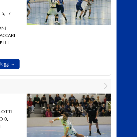
 5, 7
ONI
VACCARI
ELLI
leggi →
LOTTI
O 0,
I