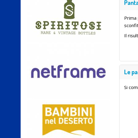
Pant
Prima 
sconfit
Il ris
Le pa
Si comi