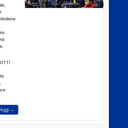
le,
re
i Modena
pio
una
a,
LOTTI
NI
,
ore
leggi →