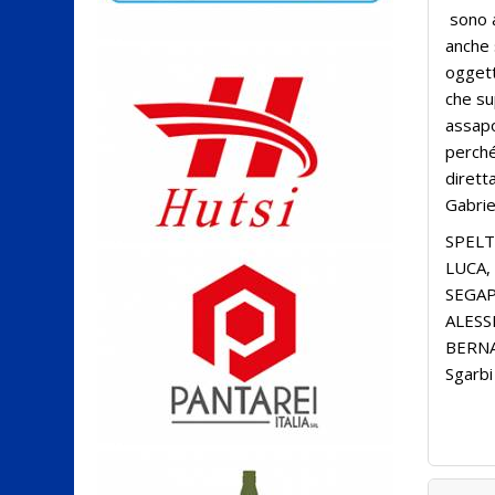
sono ap
anche 
oggett
che su
assapo
perché
dirett
Gabriel
SPELT
LUCA,
SEGAP
ALESS
BERNA
Sgarbi