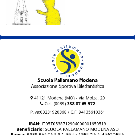
Scuola Pallamano Modena
Associazione Sportiva Dilettantistica
41121 Modena (MO) - Via Molza, 20
Cell. (0039)
338 87 65 972
P.iva:03231920368 / C.F. 94135610361
IBAN:
IT05T0538712904000001650519
Beneficiario:
SCUOLA PALLAMANO MODENA ASD
Banca:
BPER BANCA S.P.A. Filiale AGENZIA N.4 MODENA